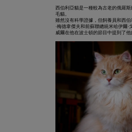
西伯利亞貓是一種較為古老的俄羅斯
毛貓。
雖然沒有科學證據，但飼養員和西伯
·梅德韋傑夫和前蘇聯總統米哈伊爾·
威爾在他在波士頓的節目中提到了他