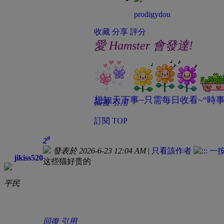
prodigydou
收藏
分享
評分
愛 Hamster 會發達!
想知天下事~只需每日收看~“時事
回復
引用
訂閱
TOP
#
2
發表於 2026-6-23 12:04 AM
|
只看該作者
jikiss520
这些猫好贵的
平民
回復
引用