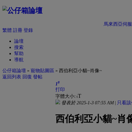
馬來西亞伺服
繁體
註冊
登錄
論壇
搜索
幫助
導航
公仔箱論壇
»
寵物貼圖區
» 西伯利亞小貓~肖像~
返回列表
回復
發帖
#
1
打印
T
字體大小:
t
發表於 2025-1-3 07:55 AM
|
只看該
西伯利亞小貓~肖