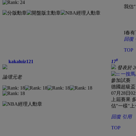
我估
I
春有
回復
TOP
#
kakaluiz121
17
發表於 201
論壇元老
參加試賽
德國超級盃
07月28日0
上屆賽果 多蒙
估"一樣"
回復
引用
TOP