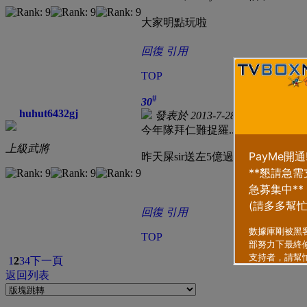
大家明點玩啦
回復
引用
TOP
#
30
huhut6432gj
發表於 2013-7-28 04:30 PM
|
只
今年隊拜仁難捉羅.......................
上級武將
昨天屎sir送左5億過我,就用作今
回復
引用
TOP
1
2
3
4
下一頁
返回列表