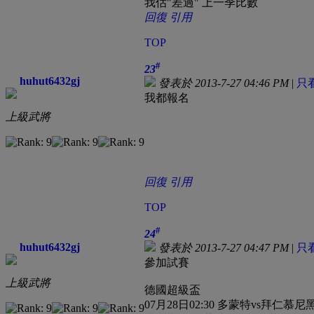
我估"差過" 上一季比數
回復
引用
TOP
#
23
huhut6432gj
發表於 2013-7-27 04:46 PM
|
只
我都報名
上級武將
回復
引用
TOP
#
24
huhut6432gj
發表於 2013-7-27 04:47 PM
|
只
參加試賽
上級武將
德國超級盃
07月28日02:30 多蒙特vs拜仁慕尼