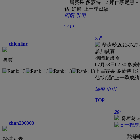
上屆賽果 多蒙特 1:2 拜仁慕尼黑 = [
估"好過"上一季成績
回復
引用
TOP
#
25
chlonline
發表於 2013-7-27 
參加試賽
德國超級盃
男爵
07月28日02:30 
上屆賽果 多蒙特 1:2 
估"好過"上一季成績
回復
引用
TOP
#
26
發表於 201
chan200308
我都
論壇元老