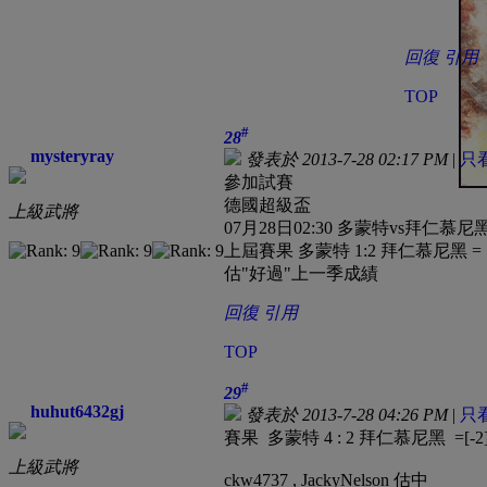
回復
引用
TOP
#
28
mysteryray
發表於 2013-7-28 02:17 PM
|
只
參加試賽
德國超級盃
上級武將
07月28日02:30 多蒙特vs拜仁慕尼
上屆賽果 多蒙特 1:2 拜仁慕尼黑 = [
估"好過"上一季成績
回復
引用
TOP
#
29
huhut6432gj
發表於 2013-7-28 04:26 PM
|
只
賽果 多蒙特 4 : 2 拜仁慕尼黑 =[-
上級武將
ckw4737 , JackyNelson 估中