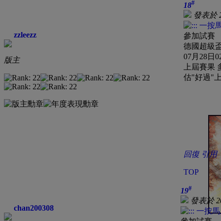
#
18
發表於 20
zzleezz
參加試賽
德國超級
07月28日
版主
上屆賽果 多蒙
估"好過"
回復
引用
TOP
#
19
發表於 201
chan200308