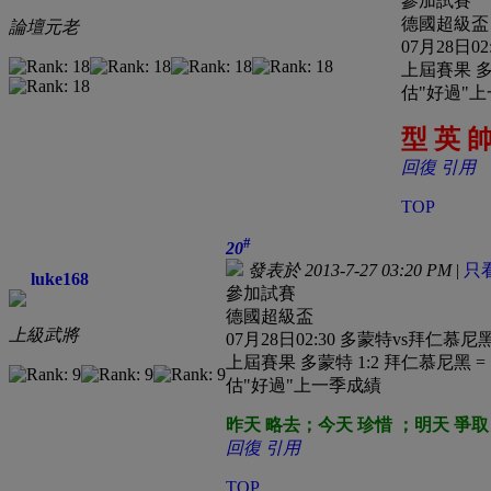
參加試賽
德國超級盃
論壇元老
07月28日0
上屆賽果 多蒙
估"好過"
型 英 帥
回復
引用
TOP
#
20
發表於 2013-7-27 03:20 PM
|
只
luke168
參加試賽
德國超級盃
上級武將
07月28日02:30 多蒙特vs拜仁慕尼
上屆賽果 多蒙特 1:2 拜仁慕尼黑 = [
估"好過"上一季成績
昨天 略去；今天 珍惜 ；明天 爭取
回復
引用
TOP