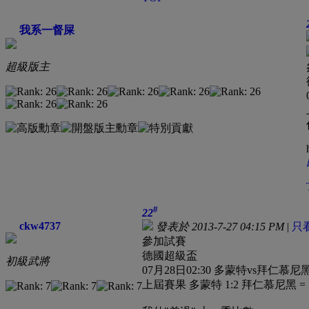
我系一督屎
超級版主
#
22
ckw4737
發表於 2013-7-27 04:15 PM
|
只
參加試賽
德國超級盃
初級武將
07月28日02:30 多蒙特vs拜仁慕尼
上屆賽果 多蒙特 1:2 拜仁慕尼黑 = [