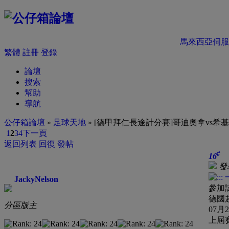
馬來西亞伺服
繁體
註冊
登錄
論壇
搜索
幫助
導航
公仔箱論壇
»
足球天地
» [德甲拜仁長途計分賽]哥迪奧拿vs希
1
2
3
4
下一頁
返回列表
回復
發帖
#
16
發表
JackyNelson
參加
德國
分區版主
07月
上屆賽