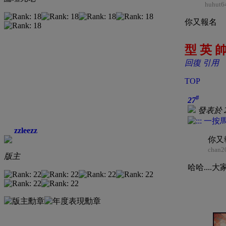
huhut6
你又報名
型 英 帥
回復
引用
TOP
#
27
發表於 20
zzleezz
你又
chan2
版主
哈哈....