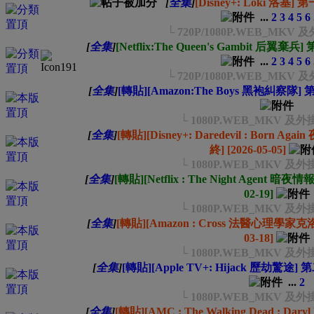
[
全集
]
[Disney+: Loki 洛基] 
...
2
3
4
5
6
└ 720P/1080P.WEB_MK
[
全集
]
[Netflix:The Queen's Gambit 后翼棄兵
...
2
3
4
5
6
└ 720P/1080P.WEB_MK
[
全集
]
[轉貼][Amazon:The Boys 黑袍糾察隊] 第
└ 1080P.WEB_MKV 
[
全集
]
[轉貼][Disney+: Daredevil : Born
終] [2026-05-05]
└ 1080P.WEB_MKV 
[
全集
]
[轉貼][Netflix : The Night Agent 暗
02-19]
└ 1080P.WEB_MKV 
[
全集
]
[轉貼][Amazon : Cross 法醫心理學家克
03-18]
└ 1080P.WEB_MKV 
[
全集
]
[轉貼][Apple TV+: Hijack 歷劫驚途] 第
...
2
└ 1080P.WEB_MKV 
[
全集
]
[轉貼][AMC : The Walking Dead : 