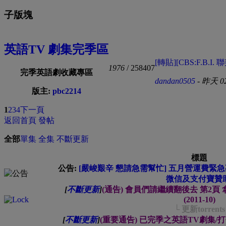
子版塊
英語TV 劇集完季區
[轉貼][CBS:F.B.I. 
1976
/ 258407
完季英語劇收藏專區
dandan0505
-
昨天 02
版主:
pbc2214
1
2
3
4
下一頁
返回首頁
發帖
全部
單集
全集
不斷更新
標題
公告:
[嚴峻艱辛 懇請急需幫忙] 五月營運費緊急募集中
微信及支付寶贊助
[
不斷更新
]
(通告) 會員們請繼續翻後去 第2
(2011-10)
└ 更新torrents
[
不斷更新
]
(重要通告) 已完季之英語TV劇集/