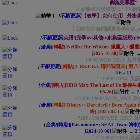
劇集完季區"
└ 如要求片求檔請去 "TV劇
[
不斷更新
]
【教學】 如何使用 "外掛
└ 【 如有任何疑問請直接傳短訊 pm 我
[
不斷更新
]
英語/(完季)&/其他tv劇集區版規(please rea
[
全集
]
[轉貼][Netflix:The Witcher 獵魔人
[2025-10-30]
..
└ 1080P.WEB_MKV 
[
不斷更新
]
[轉貼][CBS:F.B.I. 聯邦調查局] 第八季 
5
6
..
11
└ [1080P-MP4][英
[
全集
]
[轉貼][HBO Max:The Last of Us 最
05-26]
...
2
└ 720P/1080P.WEB_MK
[
全集
]
[轉貼][Disney+: Daredevil : Born
終] [2025-04-15]
└ 720P / 1080P.WEB_M
[
全集
]
[轉貼][Paramount+: SEAL Team
[2024-10-06]
...
2
└ [1080P-MP4][英