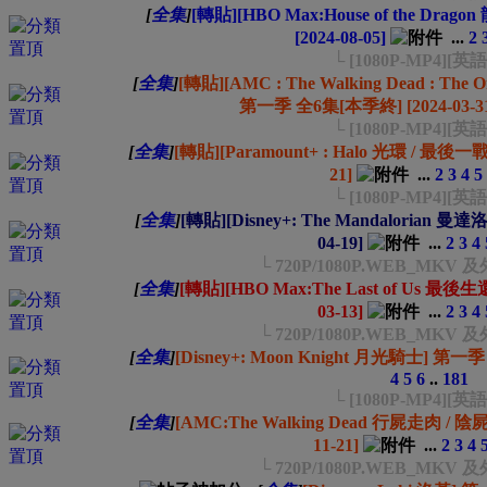
[
全集
]
[轉貼][HBO Max:House of the Dr
[2024-08-05]
...
2
└ [1080P-MP4][英
[
全集
]
[轉貼][AMC : The Walking Dead : T
第一季 全6集[本季終] [2024-03-3
└ [1080P-MP4][英
[
全集
]
[轉貼][Paramount+ : Halo 光環 / 最後一
21]
...
2
3
4
5
└ [1080P-MP4][英
[
全集
]
[轉貼][Disney+: The Mandalorian 曼
04-19]
...
2
3
4
└ 720P/1080P.WEB_MK
[
全集
]
[轉貼][HBO Max:The Last of Us 最
03-13]
...
2
3
4
└ 720P/1080P.WEB_MK
[
全集
]
[Disney+: Moon Knight 月光騎士] 第一季 
4
5
6
..
181
└ [1080P-MP4][英
[
全集
]
[AMC:The Walking Dead 行屍走肉 / 陰
11-21]
...
2
3
4
└ 720P/1080P.WEB_MK