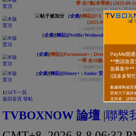
季 全7集[本季終] [2025-09-24
└ 1080P.WEB_MKV 
[
全集
]
[轉貼][FX : Alien: E
[2025-09-24]
...
└ 1080P.WEB_MKV 
[
全集
]
[轉貼][Netflix:Wednesday 星期三 ] 第
...
2
└ 1080P.WEB_MKV 
[
全集
]
[轉貼][Paramount+ : Dexter Resur
一季 全10集[本季終] [2025-09
└ 1080P.WEB_MKV 
[
全集
]
[轉貼][Disney+ : Andor 安道爾] 第二季 全1
└ 720P/1080P.WEB_MK
類型
排序方式
1
2
3
4
下一頁
返回首頁
發帖
TVBOXNOW 論壇
|
聯繫
GMT+8, 2026-8-8 06:32 