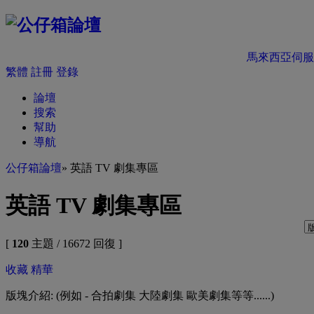
馬來西亞伺服
繁體
註冊
登錄
論壇
搜索
幫助
導航
公仔箱論壇
» 英語 TV 劇集專區
英語 TV 劇集專區
[
120
主題 / 16672 回復 ]
收藏
精華
版塊介紹: (例如 - 合拍劇集 大陸劇集 歐美劇集等等......)