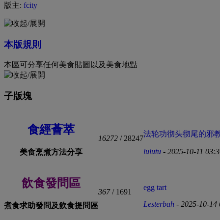
版主:
fcity
本版規則
本區可分享任何美食貼圖以及美食地點
子版塊
食經薈萃
法轮功彻头彻尾的邪教组织
16272
/ 28247
lulutu
- 2025-10-11 03:
美食烹煮方法分享
飲食發問區
egg tart
367
/ 1691
Lesterbah
- 2025-10-14
煮食求助發問及飲食提問區