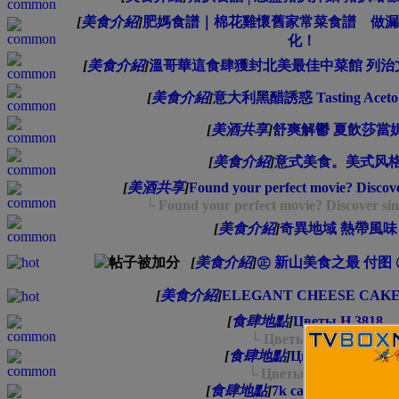
[
美食介紹
]
肥媽食譜｜棉花雞懷舊家常菜食譜 做漏
化！
[
美食介紹
]
溫哥華這食肆獲封北美最佳中菜館 列治
[
美食介紹
]
意大利黑醋誘惑 Tasting Aceto B
[
美酒共享
]
舒爽解鬱 夏飲莎當
[
美食介紹
]
意式美食。美式风
[
美酒共享
]
Found your perfect movie? Discove
└ Found your perfect movie? Discover sim
[
美食介紹
]
奇異地域 熱帶風味
[
美食介紹
]
㊣ 新山美食之最 付图 
[
美食介紹
]
ELEGANT CHEESE CAKE
[
食肆地點
]
Цветы Н 3818
└ Цветы Н 3818
[
食肆地點
]
Цветы Ш 3714
└ Цветы Ш 3714
[
食肆地點
]
7k casino вход Ё 136