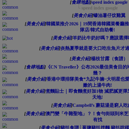
[
食肆地點
]
speed index google
└ speed index google
[
美食介紹
]
蠔油薯仔炆雞翼
[
美食介紹
]
韓國菜推介2026｜19間香港韓國菜餐廳
隊店/韓式自助餐!
[
美食介紹
]
羊奶比牛奶好嗎？應該選擇
[
美食介紹
]
炎熱夏季就是要大口吃生魚片才
[
美食介紹
]
楊枝甘露（食譜）
[
食肆地點
]
《CN Traveller》公布2026最佳美
幾？
[
美食介紹
]
香港中環排隊美食*九記牛腩~大明星也愛
嫩的上湯牛肉!
[
美食介紹
]
煮麵貼士｜即食麵煮好加1物 減肥膩更
天地!
[
美食介紹
]
Campbell’s 蘑菇湯是窮
[
美食介紹
]
澳門變「牛雜聖地」？！食勻街頭到米芝蓮
有找
[
美食介紹
]
豬扒食譜│葱鹽豬扒拌麵 豬扒咁樣