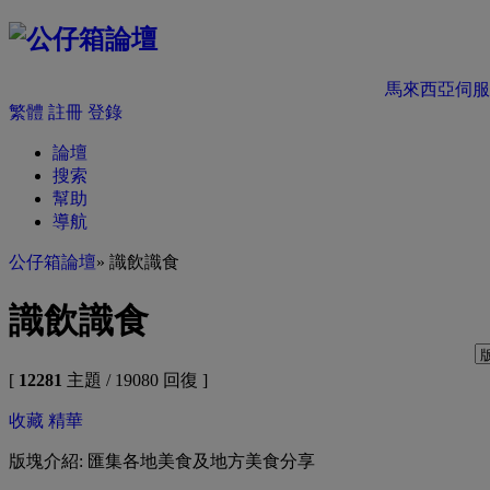
馬來西亞伺服
繁體
註冊
登錄
論壇
搜索
幫助
導航
公仔箱論壇
» 識飲識食
識飲識食
[
12281
主題 / 19080 回復 ]
收藏
精華
版塊介紹: 匯集各地美食及地方美食分享