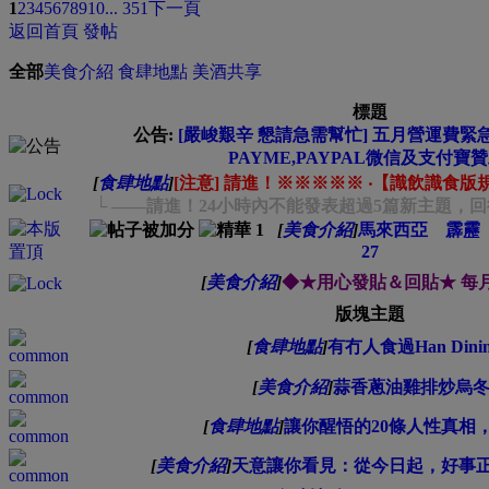
1
2
3
4
5
6
7
8
9
10
... 351
下一頁
返回首頁
發帖
全部
美食介紹
食肆地點
美酒共享
標題
公告:
[嚴峻艱辛 懇請急需幫忙] 五月營運費緊急募
PAYME,PAYPAL微信及支付寶贊
[
食肆地點
]
[注意] 請進！※※※※※ ‧【識飲識食
└ ——請進！24小時內不能發表超過5篇新主題，回
[
美食介紹
]
馬來西亞 霹靂
27
[
美食介紹
]
◆★用心發貼＆回貼★ 每
版塊主題
[
食肆地點
]
有冇人食過Han Dini
[
美食介紹
]
蒜香蔥油雞排炒烏冬
[
食肆地點
]
讓你醒悟的20條人性真相
[
美食介紹
]
天意讓你看見：從今日起，好事