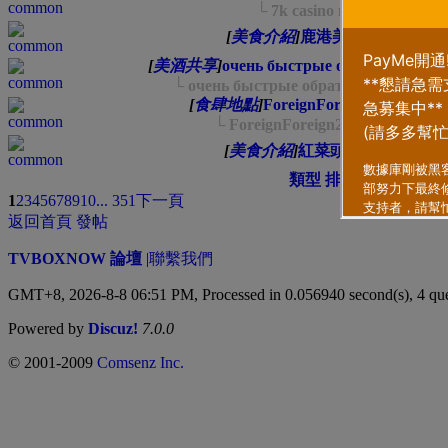
└ 7k casino вход Ё 1362
[
美食介紹
]
鹿港美食－源記粉粿
[
美酒共享
]
очень быстрые обратные ссыл
└ очень быстрые обратные ссылки дл
[
食肆地點
]
ForeignForeign214242354
└ ForeignForeign21424235454366
[
美食介紹
]
紅菜頭煲湯
類型
排序方式
1
2
3
4
5
6
7
8
9
10
... 351
下一頁
返回首頁
發帖
TVBOXNOW 論壇
|
聯繫我們
GMT+8, 2026-8-8 06:51 PM,
Processed in 0.056940 second(s), 4 qu
Powered by
Discuz!
7.0.0
© 2001-2009
Comsenz Inc.