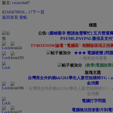
版主:
cocacola87
1
2
3
4
5
6
7
8
9
10
... 17
下一頁
返回首頁
發帖
標題
公告:
[嚴峻艱辛 懇請急需幫忙] 五月營運費緊
PAYME,PAYPAL微信及支
TVBOXNOW論壇 "電腦區" 相關版區現正
★★★ 電腦硬體 [問
└ 發表前先看看
[教學]電腦故
版塊主題
台灣美女外約賴kk5261學生人妻空姐模特TG：a
金消費
└ 台灣美女外約賴kk5261學生人妻空姐模特TG：a
金消費
電腦打字問題
電腦無法投射影片到電