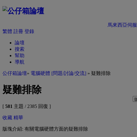
馬來西亞伺服
繁體
註冊
登錄
論壇
搜索
幫助
導航
公仔箱論壇
»
電腦硬體 [問題/討論/交流]
» 疑難排除
疑難排除
[
581
主題 / 2385 回復 ]
收藏
精華
版塊介紹: 有關電腦硬體方面的疑難排除