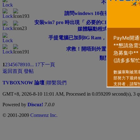
不停重新開機
請問windows 10在香港安裝美版
安裝win7 pro 時出現「 必要的CD/DVD 磁
媒體驅動程式您的電腦需要
手提電腦已加到8G Ram，為什麼可用的Ra
求救！開唔到外置hard disk
類型
排序方式
1
2
3
4
5
6
7
8
9
10
... 17
下一頁
返回首頁
發帖
TVBOXNOW 論壇
|
聯繫我們
GMT+8, 2026-8-10 11:01 AM,
Processed in 0.059209 second(s), 3 q
Powered by
Discuz!
7.0.0
© 2001-2009
Comsenz Inc.