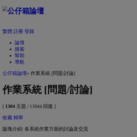
繁體
註冊
登錄
論壇
搜索
幫助
導航
公仔箱論壇
» 作業系統 [問題/討論]
作業系統 [問題/討論]
[
1304
主題 / 13044 回復 ]
收藏
精華
版塊介紹: 各系統作業方面的討論及交流