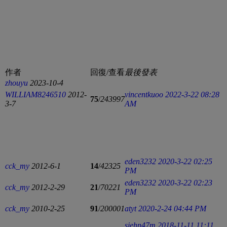
作者
回復/查看
最後發表
zhouyu
2023-10-4
WILLIAM8246510
2012-
vincentkuoo
2022-3-22 08:28
75
/
243997
3-7
AM
eden3232
2020-3-22 02:25
cck_my
2012-6-1
14
/
42325
PM
eden3232
2020-3-22 02:23
cck_my
2012-2-29
21
/
70221
PM
cck_my
2010-2-25
91
/
200001
atyt
2020-2-24 04:44 PM
sjehn47m
2018-11-11 11:11