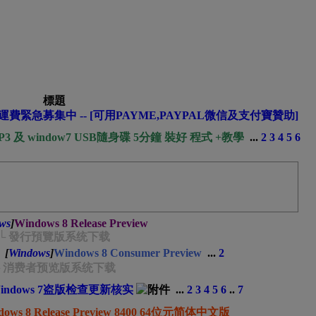
標題
費緊急募集中 -- [可用PAYME,PAYPAL微信及支付寶贊助]
 SP3 及 window7 USB隨身碟 5分鐘 裝好 程式 +教學
...
2
3
4
5
6
ws
]
Windows 8 Release Preview
└ 發行預覽版系统下载
[
Windows
]
Windows 8 Consumer Preview
...
2
└ 消费者预览版系统下载
indows 7盗版检查更新核实
...
2
3
4
5
6
..
7
dows 8 Release Preview 8400 64位元简体中文版