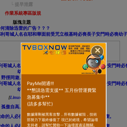
└ 提早泄露
作業系統專區版規
版塊主題
如何清除迅雷的广告？？？
耶利哥城人名在耶和華面前受咒立根基時必喪長子安門時必喪幼
✕
利哥城人名札卡維在耶和華面前受咒立根基時必喪長子安門時必
幼子
野徑同遊。形影不離，安度春秋。] | 32 | 4 | 32 | 4 |
利哥城人名札卡維在耶和華面前受咒立根基時必喪長子安門時必
幼子
[
Linux
]
| 32 | 4 |
孤傲自高。頂風而立，不與塵交。] | 32 | 4 | 32 | 4 |
我命的人必往地底下去；他們必被刀劍所殺，被野狗所喫。
我命的人必往地底下去；他們必被刀劍所殺，被野狗所喫。