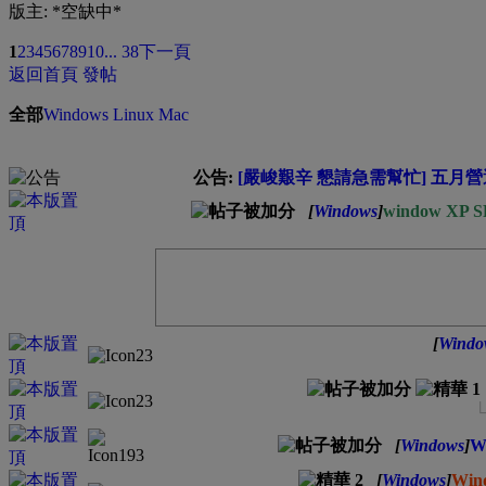
版主: *空缺中*
1
2
3
4
5
6
7
8
9
10
... 38
下一頁
返回首頁
發帖
全部
Windows
Linux
Mac
公告:
[嚴峻艱辛 懇請急需幫忙] 五月營運
[
Windows
]
window XP
[
Windo
[
Windows
]
W
[
Windows
]
Win