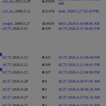
cck_my
2012-5-29
6
/
29358
AM
cck_my
2008-5-12
2
/
21478
Anlic
2009-2-27 02:10 PM
coolpic
2008-5-27
11
/
4459
|40|1|
2026-6-18 08:46 AM
子
AC73
2026-5-31
0
/
109
AC73
2026-5-31 06:05 PM
喪
AC73
2026-5-12
0
/
425
AC73
2026-5-12 06:04 PM
AC73
2026-5-12
0
/
349
AC73
2026-5-12 06:01 PM
喪
AC73
2026-5-12
0
/
507
AC73
2026-5-12 06:00 PM
AC27
2026-4-28
0
/
4
AC27
2026-4-28 07:02 AM
AC27
2026-4-28
0
/
3
AC27
2026-4-28 06:26 AM
AC27
2026-4-27
0
/
3
AC27
2026-4-27 01:54 AM
AC27
2026-4-27
0
/
3
AC27
2026-4-27 01:51 AM