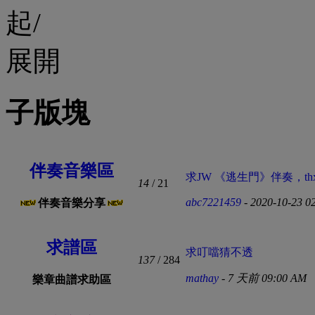
子版塊
伴奏音樂區
求JW 《逃生門》伴奏，thx! 
14
/ 21
abc7221459
- 2020-10-23 0
伴奏音樂分享
求譜區
求叮噹猜不透
137
/ 284
mathay
-
7 天前 09:00 AM
樂章曲譜求助區