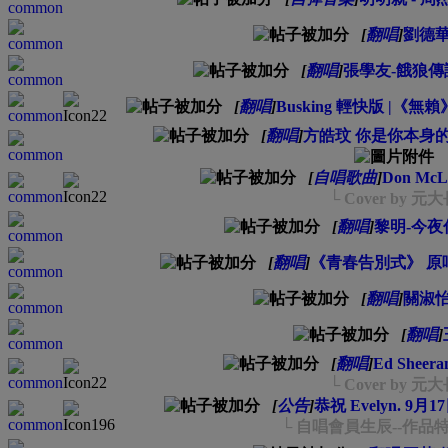
[
翻唱
]
劉德華
[
翻唱
]
張學友-餓狼傳
[
翻唱
]
Busking 輕快版 |《無賴》
[
翻唱
]
方皓玟 你是你本身的傳奇 
[
自唱歌曲
]
Don McLe
└ Cover by 元
[
翻唱
]
黎明-今夜
[
翻唱
]
《青春告別式》 原唱：張
[
翻唱
]
關淑怡
[
翻唱
]
[
翻唱
]
Ed Sheeran
└ Cover by 元
[
公告
]
恭祝 Evelyn. 9月
└ 自唱會員生辰--作品特