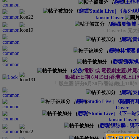
[
翻唱
]
王菲-
[
翻唱
]
Studio Live | 《意
Janson Cover
[
翻唱
]
夏韶聲 
└ Cover by 元
[
翻唱
]
黃
[
翻唱
]
林憶蓮-
[
翻唱
]
鄧紫棋(
[
公告
]
電影 或 電視劇主題/片尾
動截止日期 6月15日(香港)晚上11時
└ 版主團 評分6月30日(香港)晚上11時
[
翻唱
]
吳
[
翻唱
]
Studio Live | 《隔牆
Cover
[
翻唱
]
Studio Live | 《
Janson Cover
[
翻唱
]
譚詠麟 - 講
└ Cover by 元
[
翻唱
]
夏韶聲 - 