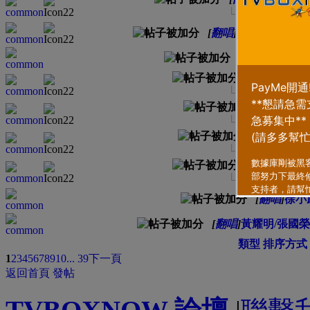
└ Cover by 元
[
翻唱
]
《寵物》 原唱：小肥
[
翻唱
]
陳慧嫻-
[
翻唱
]
夏紹聲
└ Cover by 元
[
翻唱
]
王杰
└ Cover by 元
[
翻唱
]
張學友
└ Cover by 元
[
翻唱
]
蕭正楠
└ Cover by 元
[
翻唱
]
徐小
[
翻唱
]
黃耀明/張國榮
類型
排序方式
1
2
3
4
5
6
7
8
9
10
... 39
下一頁
返回首頁
發帖