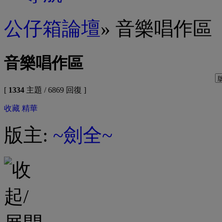
公仔箱論壇
» 音樂唱作區
音樂唱作區
[
1334
主題 / 6869 回復 ]
收藏
精華
版主:
~劍全~