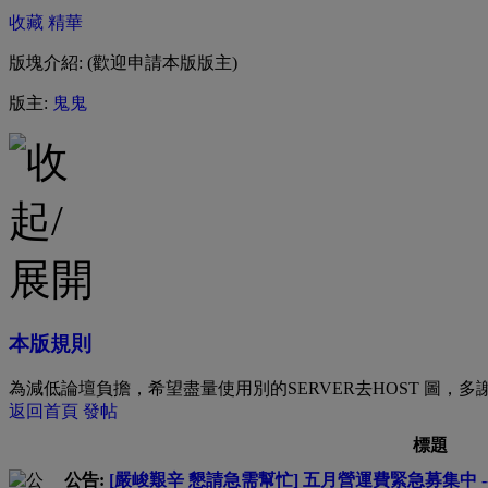
收藏
精華
版塊介紹: (歡迎申請本版版主)
版主:
鬼鬼
本版規則
為減低論壇負擔，希望盡量使用別的SERVER去HOST 圖，多
返回首頁
發帖
標題
公告:
[嚴峻艱辛 懇請急需幫忙] 五月營運費緊急募集中 --