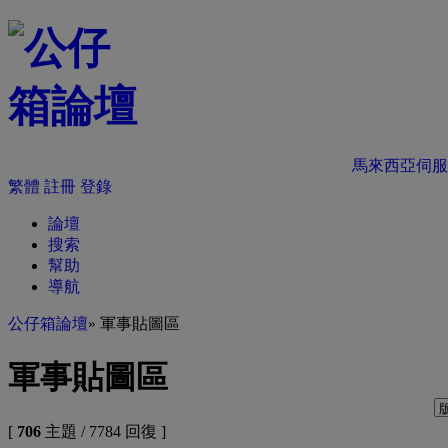
馬來西亞伺服
繁體
註冊
登錄
論壇
搜索
幫助
導航
公仔箱論壇
» 軍事貼圖區
軍事貼圖區
[
706
主題 / 7784 回復 ]