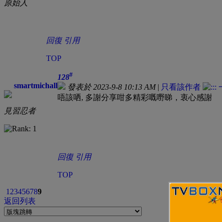
原始人
回復
引用
TOP
#
128
smartmichall
發表於 2023-9-8 10:13 AM
|
只看該作者
唔該哂, 多謝分享咁多精彩嘅嘢睇，衷心感謝
見習忍者
回復
引用
TOP
1
2
3
4
5
6
7
8
9
返回列表