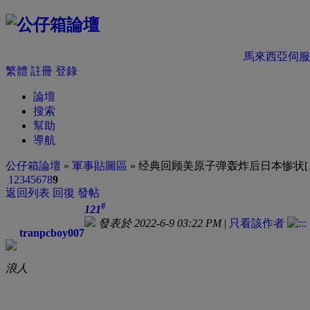
馬來西亞伺服
繁體
註冊
登錄
論壇
搜索
幫助
導航
公仔箱論壇
»
軍事貼圖區
» 经典回顾美原子弹轰炸后日本惨状[1
1
2
3
4
5
6
7
8
9
返回列表
回復
發帖
#
121
發表於 2022-6-9 03:22 PM
|
只看該作者
tranpcboy007
浪人