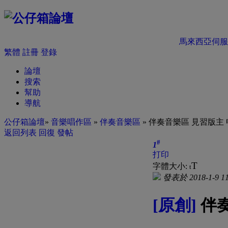
馬來西亞伺服
繁體
註冊
登錄
論壇
搜索
幫助
導航
公仔箱論壇
»
音樂唱作區
»
伴奏音樂區
» 伴奏音樂區 見習版主
返回列表
回復
發帖
#
1
打印
T
字體大小:
t
發表於 2018-1-9 11
[原創]
伴奏