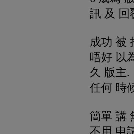
訊 及 回
成功 被 
唔好 以為
久 版主.
任何 時候
簡單 講 
不用 申請