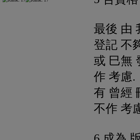
最後 由 
登記 不
或 巳無 
作 考慮.
有 曾經 
不作 考慮
6 成為 