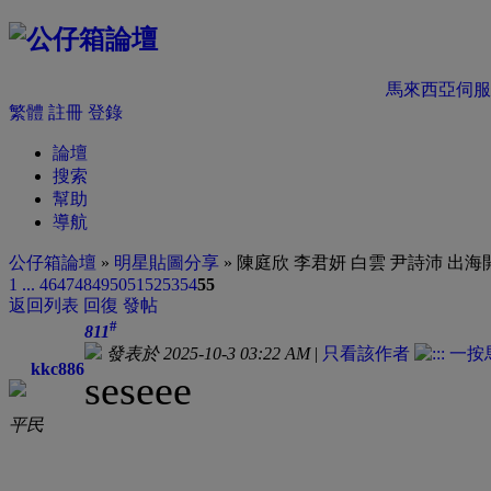
馬來西亞伺服
繁體
註冊
登錄
論壇
搜索
幫助
導航
公仔箱論壇
»
明星貼圖分享
» 陳庭欣 李君妍 白雲 尹詩沛 出海
1 ...
46
47
48
49
50
51
52
53
54
55
返回列表
回復
發帖
#
811
發表於 2025-10-3 03:22 AM
|
只看該作者
kkc886
seseee
平民