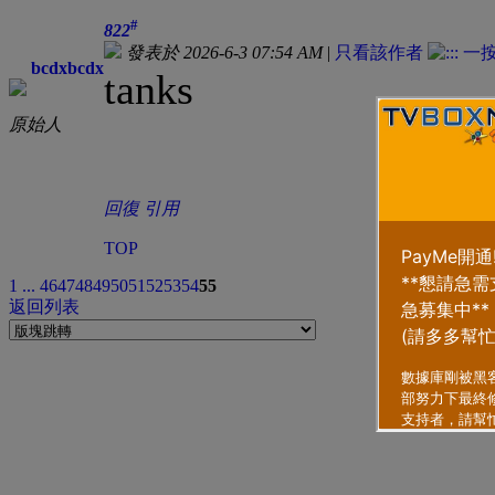
#
822
發表於 2026-6-3 07:54 AM
|
只看該作者
bcdxbcdx
tanks
原始人
回復
引用
TOP
1 ...
46
47
48
49
50
51
52
53
54
55
返回列表