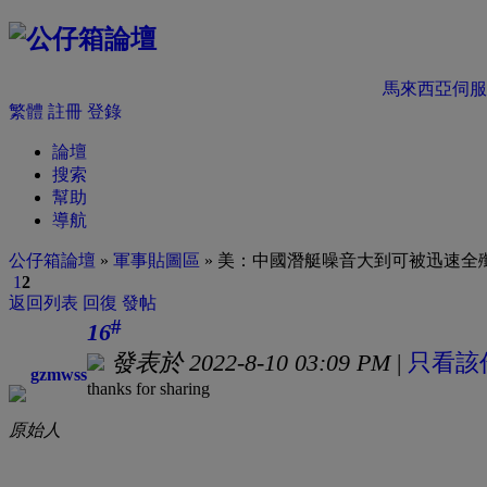
馬來西亞伺服
繁體
註冊
登錄
論壇
搜索
幫助
導航
公仔箱論壇
»
軍事貼圖區
» 美：中國潛艇噪音大到可被迅速全
1
2
返回列表
回復
發帖
#
16
發表於 2022-8-10 03:09 PM
|
只看該
gzmwss
thanks for sharing
原始人