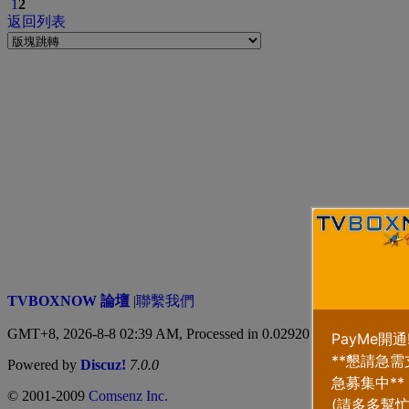
1
2
返回列表
TVBOXNOW 論壇
|
聯繫我們
GMT+8, 2026-8-8 02:39 AM,
Processed in 0.029207 second(s), 3 qu
Powered by
Discuz!
7.0.0
© 2001-2009
Comsenz Inc.