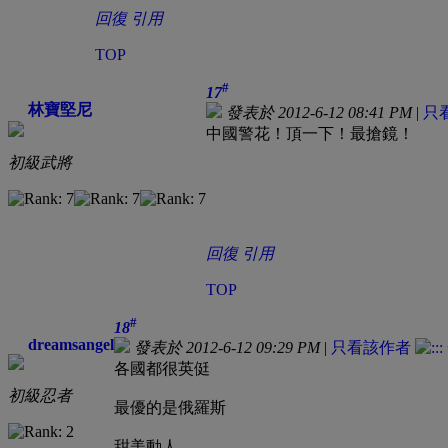
回復
引用
TOP
#
17
林寶堅尼
發表於 2012-6-12 08:41 PM
|
只
中國警花！頂一下！最搶鏡！
初級武將
回復
引用
TOP
#
18
dreamsangel
發表於 2012-6-12 09:29 PM
|
只看該作者
各國都很英侹
初級忍者
最優的是俄羅斯
甜美動人