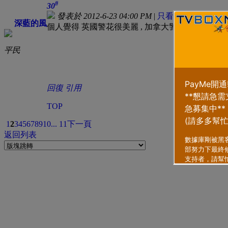
#
30
發表於 2012-6-23 04:00 PM
|
只看該作者
深藍的風
個人覺得 英國警花很美麗 , 加拿大警花最有型
平民
回復
引用
TOP
1
2
3
4
5
6
7
8
9
10
... 11
下一頁
返回列表