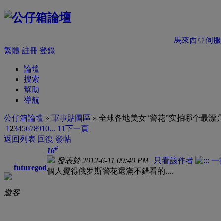
馬來西亞伺服
繁體
註冊
登錄
論壇
搜索
幫助
導航
公仔箱論壇
»
軍事貼圖區
» 全球各地美女“警花”实拍哪个最漂亮？
1
2
3
4
5
6
7
8
9
10
... 11
下一頁
返回列表
回復
發帖
#
16
發表於 2012-6-11 09:40 PM
|
只看該作者
futuregod
個人覺得俄罗斯警花還滿不錯看的....
遊客