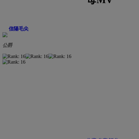
信陽毛尖
公爵