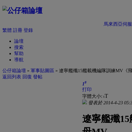
馬來西亞伺服
繁體
註冊
登錄
論壇
搜索
幫助
導航
公仔箱論壇
»
軍事貼圖區
» 遼寧艦殲15艦載機編隊訓練MV《
返回列表
回復
發帖
#
1
打印
T
字體大小:
t
發表於 2014-4-23 05:
遼寧艦殲1
母MV