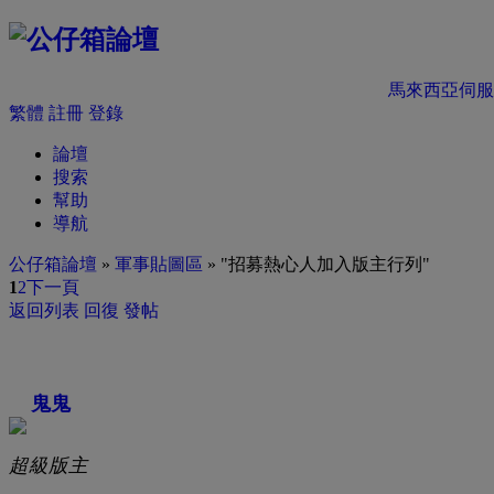
馬來西亞伺服
繁體
註冊
登錄
論壇
搜索
幫助
導航
公仔箱論壇
»
軍事貼圖區
» "招募熱心人加入版主行列"
1
2
下一頁
返回列表
回復
發帖
鬼鬼
超級版主