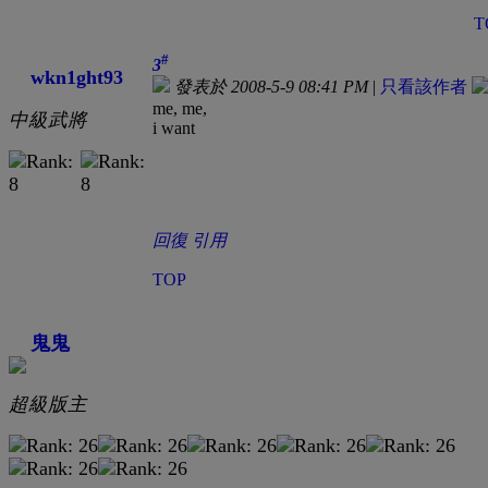
T
#
3
wkn1ght93
發表於 2008-5-9 08:41 PM
|
只看該作者
me, me,
中級武將
i want
回復
引用
TOP
鬼鬼
超級版主