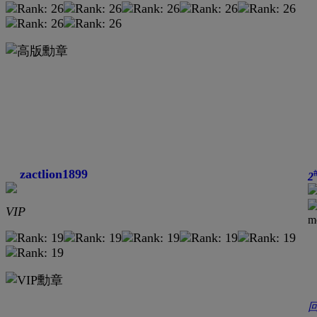
zactlion1899
2
VIP
m