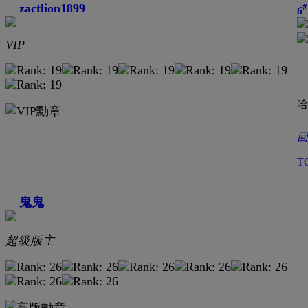
zactlion1899
#
6
VIP
哈
回
T
鬼鬼
超級版主