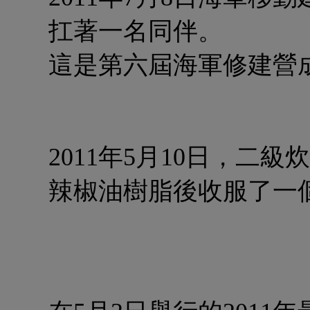
扛著一名同伴。
這是第六屆海軍修建營
2011年5月10日，二級炊事員
辣椒油樹脂後收服了一