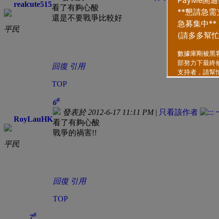
realcute515
看了有夠心酸
還是不要戰爭比較好
平民
回復
引用
TOP
#
6
發表於 2012-6-17 11:11 PM
|
只看該作者
RoyLauHK
看了有夠心酸
戰爭的禍害!!
平民
回復
引用
TOP
#
7