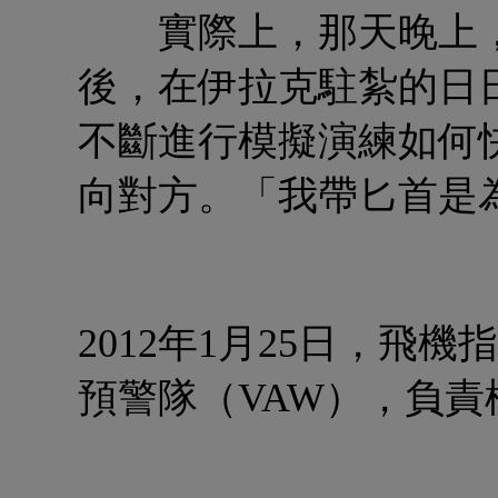
實際上，那天晚上，
後，在伊拉克駐紮的日
不斷進行模擬演練如何
向對方。「我帶匕首是
2012年1月25日，飛機指
預警隊（VAW），負