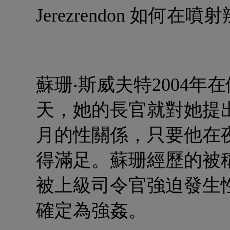
Jerezrendon 如
蘇珊‧斯威夫特2004
天，她的長官就對她提
月的性關係，只要他在
得滿足。蘇珊經歷的被
被上級司令官強迫發生
確定為強姦。