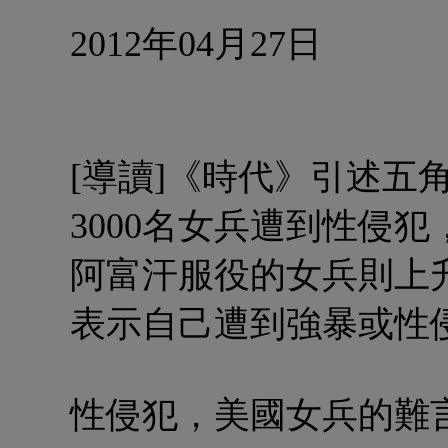
2012年04月27日
[導讀]《時代》引述五
3000名女兵遭到性侵
阿富汗服役的女兵則上升
表示自己遭到強暴或性
性侵犯，美國女兵的難