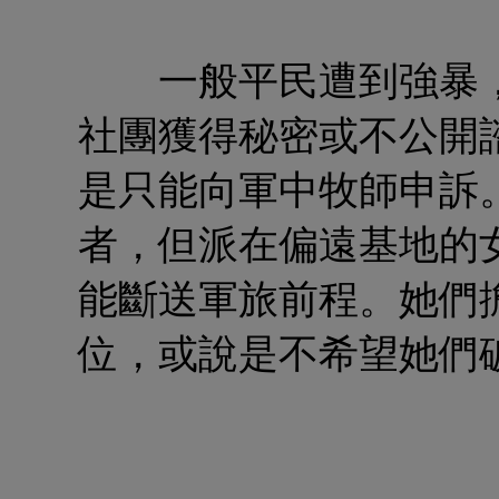
一般平民遭到強暴，
社團獲得秘密或不公開
是只能向軍中牧師申訴
者，但派在偏遠基地的
能斷送軍旅前程。她們
位，或說是不希望她們