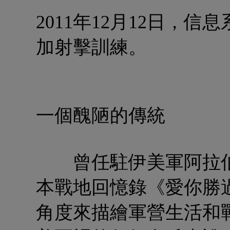
2011年12月12日，信息系統
加射擊訓練。
一個醜陋的傳統
曾任駐伊美軍阿拉伯
本戰地回憶錄《愛你勝
角度來描繪軍營生活和