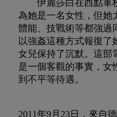
伊麗莎白在西點軍校
為她是一名女性，但她
體能、技戰術等都強過
以強姦這種方式報復了
女兒保持了沉默。這部
是一個客觀的事實，女
到不平等待遇。
2011年9月23日，來