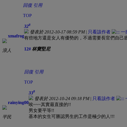
回復
引用
TOP
#
32
發表於 2012-10-17 08:59 PM
|
只看該作者
xmafrog
有些地方還是女人有優勢的，不過需要長官們自己
12#
林寶堅尼
浪人
回復
引用
TOP
#
33
發表於 2012-10-24 09:18 PM
|
只看該作者
rainying00
唉~~~其實最直接的!!
男女要平等!!
基本的女生可勝認男生的工作是極少的人!!!
平民