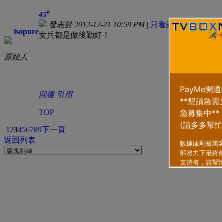
#
45
發表於 2012-12-21 10:59 PM
|
只看該作者
isopure
女兵都是做後勤好！
原始人
回復
引用
TOP
1
2
3
4
5
6
7
8
9
下一頁
返回列表