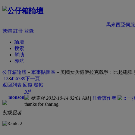
馬來西亞伺服
繁體
註冊
登錄
論壇
搜索
幫助
導航
公仔箱論壇
»
軍事貼圖區
» 美國女兵憶伊拉克戰爭：比起砲彈
1
2
3
4
5
6
7
8
9
下一頁
返回列表
回復
發帖
#
31
monson
發表於 2012-10-14 02:01 AM
|
只看該作者
thanks for sharing
初級忍者