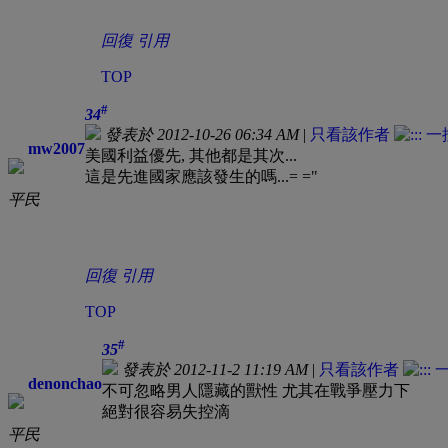
回復
引用
TOP
#
34
發表於 2012-10-26 06:34 AM
|
只看該作者
mw2007
美國利益優先, 其他都是其次...
這是先進國家應該發生的嗎...= ="
平民
回復
引用
TOP
#
35
發表於 2012-11-2 11:19 AM
|
只看該作者
denonchao
不可忽略男人隱藏的獸性 尤其在戰爭壓力下
絕對很容易失控滴
平民