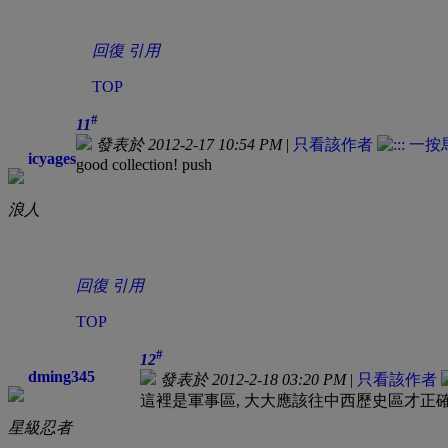
回復
引用
TOP
#
11
發表於 2012-2-17 10:54 PM
|
只看該作者
icyages
good collection! push
浪人
回復
引用
TOP
#
12
dming345
發表於 2012-2-18 03:20 PM
|
只看該作者
這裡是軍事區, 大大應該往中西歷史區才正確
星級忍者