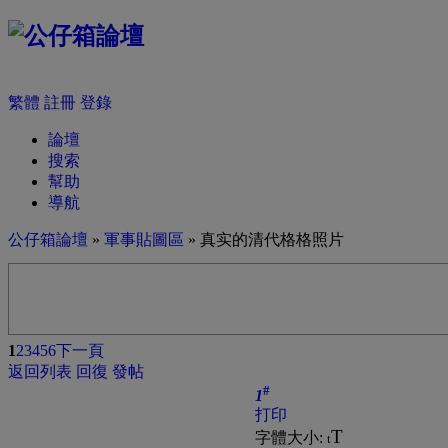
繁體
註冊
登錄
論壇
搜索
幫助
導航
公仔箱論壇
»
軍事貼圖區
» 真实的清代格格照片
1
2
3
4
5
6
下一頁
返回列表
回復
發帖
#
1
打印
T
字體大小:
t