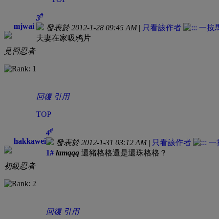
#
3
mjwai
發表於 2012-1-28 09:45 AM
|
只看該作者
夫妻在家吸鸦片
見習忍者
回復
引用
TOP
#
4
hakkawei
發表於 2012-1-31 03:12 AM
|
只看該作者
1#
lamqqq
還豬格格還是還珠格格？
初級忍者
回復
引用