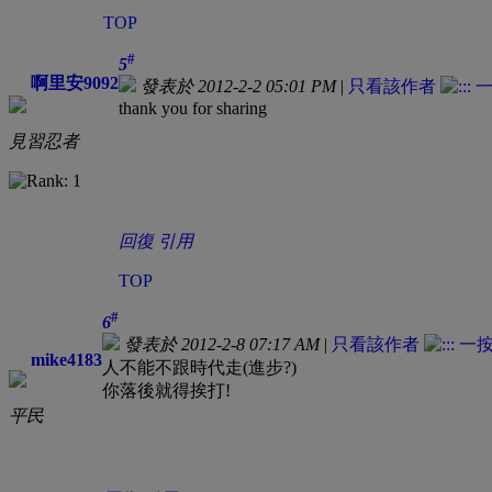
TOP
#
5
啊里安9092
發表於 2012-2-2 05:01 PM
|
只看該作者
thank you for sharing
見習忍者
回復
引用
TOP
#
6
發表於 2012-2-8 07:17 AM
|
只看該作者
mike4183
人不能不跟時代走(進步?)
你落後就得挨打!
平民