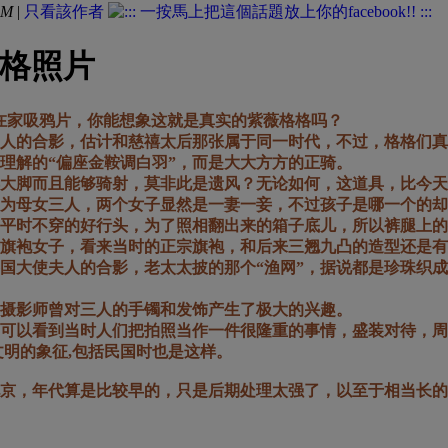
AM
|
只看該作者
格照片
在家吸鸦片，你能想象这就是真实的紫薇格格吗？
夫人的合影，估计和慈禧太后那张属于同一时代，不过，格格们真
理解的“偏座金鞍调白羽”，而是大大方方的正骑。
大脚而且能够骑射，莫非此是遗风？无论如何，这道具，比今天
为母女三人，两个女子显然是一妻一妾，不过孩子是哪一个的却
是平时不穿的好行头，为了照相翻出来的箱子底儿，所以裤腿上的
旗袍女子，看来当时的正宗旗袍，和后来三翘九凸的造型还是有
国大使夫人的合影，老太太披的那个“渔网”，据说都是珍珠织
摄影师曾对三人的手镯和发饰产生了极大的兴趣。
可以看到当时人们把拍照当作一件很隆重的事情，盛装对待，周围
文明的象征,包括民国时也是这样。
的北京，年代算是比较早的，只是后期处理太强了，以至于相当长