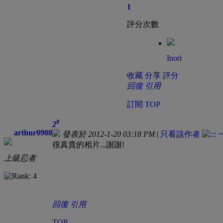
1
評分次數
Inori
收藏
分享
評分
回復
引用
訂閱
TOP
#
2
arthur0908
發表於 2012-1-20 03:18 PM
|
只看該作者
很真貴的相片...謝謝!
上級忍者
回復
引用
TOP