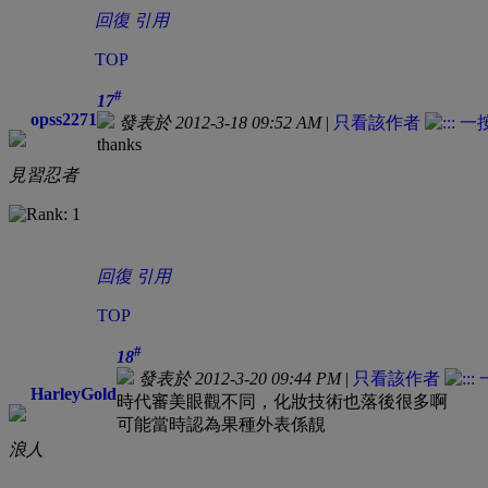
回復
引用
TOP
#
17
opss2271
發表於 2012-3-18 09:52 AM
|
只看該作者
thanks
見習忍者
回復
引用
TOP
#
18
發表於 2012-3-20 09:44 PM
|
只看該作者
HarleyGold
時代審美眼觀不同，化妝技術也落後很多啊
可能當時認為果種外表係靚
浪人