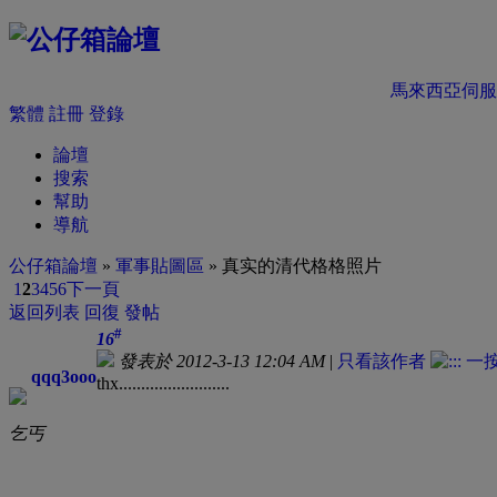
馬來西亞伺服
繁體
註冊
登錄
論壇
搜索
幫助
導航
公仔箱論壇
»
軍事貼圖區
» 真实的清代格格照片
1
2
3
4
5
6
下一頁
返回列表
回復
發帖
#
16
發表於 2012-3-13 12:04 AM
|
只看該作者
qqq3ooo
thx.........................
乞丐