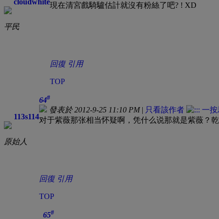
cloudwhite
現在清宮戲騎驢估計就沒有粉絲了吧? ! XD
平民
回復
引用
TOP
#
64
發表於 2012-9-25 11:10 PM
|
只看該作者
113s114
对于紫薇那张相当怀疑啊，凭什么说那就是紫薇？乾
原始人
回復
引用
TOP
#
65