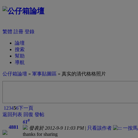
繁體
註冊
登錄
論壇
搜索
幫助
導航
公仔箱論壇
»
軍事貼圖區
» 真实的清代格格照片
1
2
3
4
5
6
下一頁
返回列表
回復
發帖
#
61
4881
發表於 2012-9-9 11:03 PM
|
只看該作者
thanks for sharing