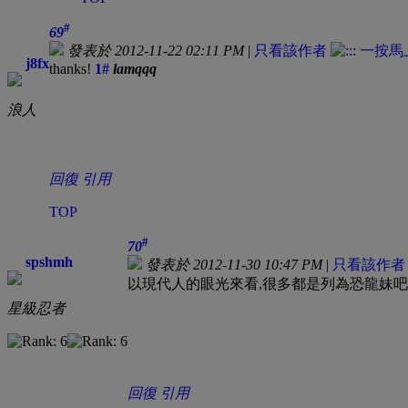
#
69
發表於 2012-11-22 02:11 PM
|
只看該作者
j8fx
thanks!
1#
lamqqq
浪人
回復
引用
TOP
#
70
spshmh
發表於 2012-11-30 10:47 PM
|
只看該作者
以現代人的眼光來看,很多都是列為恐龍妹吧
星級忍者
回復
引用